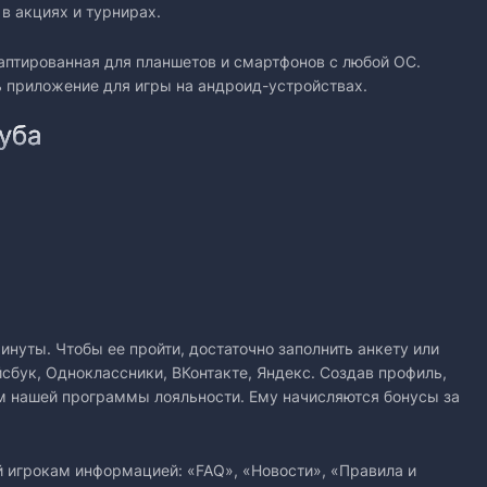
 в акциях и турнирах.
даптированная для планшетов и смартфонов с любой ОС.
 приложение для игры на андроид-устройствах.
уба
.
инуты. Чтобы ее пройти, достаточно заполнить анкету или
йсбук, Одноклассники, ВКонтакте, Яндекс. Создав профиль,
м нашей программы лояльности. Ему начисляются бонусы за
й игрокам информацией: «FAQ», «Новости», «Правила и