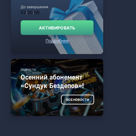
До завершения
0
2
:
0
0
:
0
0
АКТИВИРОВАТЬ
Подробнее
Новости
Осенний абонемент
«Сундук Бездепов»!
ВСЕ НОВОСТИ