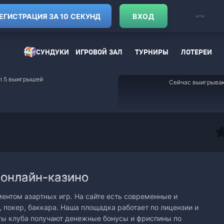
ЕГИСТРАЦИЯ ЗА 10 СЕКУНД
ВХОД
или
CУНДУКИ
ИГРОВОЙ ЗАЛ
ТУРНИРЫ
ЛОТЕРЕИ
994
₽
975
₽
5
₽
20
Can***
Can***
Can***
Can*
 онлайн-казино
ментом азартных игр. На сайте есть современные и
 покер, баккара. Наша площадка работает по лицензии и
ты клуба получают денежные бонусы и фриспины по