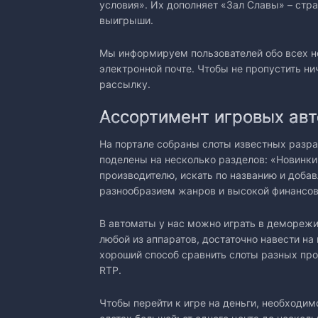
условия». Их дополняет «Зал Славы» – стра
выигрыши.
Мы информируем пользователей обо всех н
электронной почте. Чтобы не пропустить н
рассылку.
Ассортимент игровых ав
На портале собраны слоты известных разрабо
поделены на несколько разделов: «Новинки
производителю, искать по названию и доба
разнообразием жанров и высокой финансов
В автоматы у нас можно играть в деморежим
любой из аппаратов, достаточно навести на
хороший способ сравнить слоты разных про
RTP.
Чтобы перейти к игре на деньги, необходим