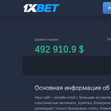
Р
492 910.9
$
2 070
₽
Can***
Основная информация об
Наш сайт – онлайн-клуб с большим ассорти
классические автоматы, рулетка, блэкджек,
размещает только брендовые слоты. Клиен