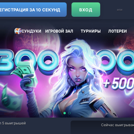
ЕГИСТРАЦИЯ ЗА 10 СЕКУНД
ВХОД
или
CУНДУКИ
ИГРОВОЙ ЗАЛ
ТУРНИРЫ
ЛОТЕРЕИ
2 070
₽
40
₽
1