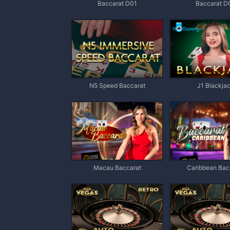
Baccarat D01
Baccarat D
N5 Speed Baccarat
J1 Blackja
Macau Baccarat
Caribbean Bac