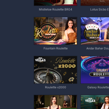
Mistletoe Roulette BR04
Lotus Sicbo 
Fountain Roulette
Andar Bahar Do
Roulette x2000
Galaxy Roulett