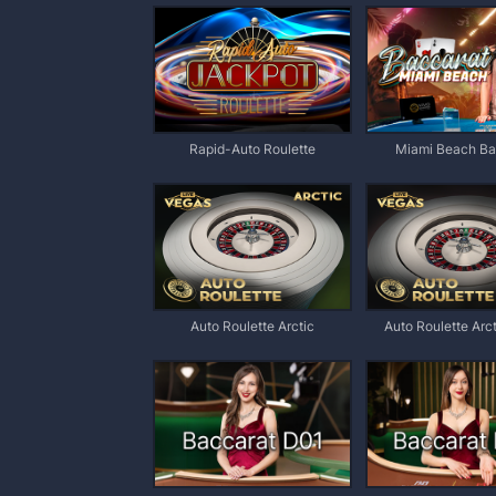
Rapid-Auto Roulette
Miami Beach Ba
Auto Roulette Arctic
Auto Roulette Arc