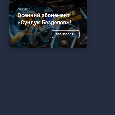
Новости
Осенний абонемент
«Сундук Бездепов»!
ВСЕ НОВОСТИ